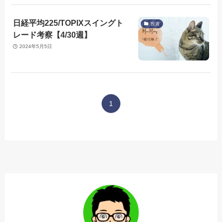
日経平均225/TOPIXスイングト
投資
レード考察【4/30週】
2024年5月5日
1