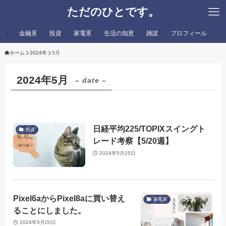
ただのひとです。
金融系
投資
家電系
生活の知恵
雑談
プロフィール
ホーム
2024年
5月
2024年5月
– date –
日経平均225/TOPIXスイングト
投資
レード考察【5/20週】
2024年5月25日
Pixel6aからPixel8aに買い替え
家電系
ることにしました。
2024年5月20日