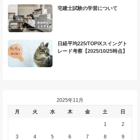
宅建士試験の学習について
日経平均225/TOPIXスイングト
レード考察【2025/10/25時点】
2025年11月
月
火
水
木
金
土
日
1
2
3
4
5
6
7
8
9