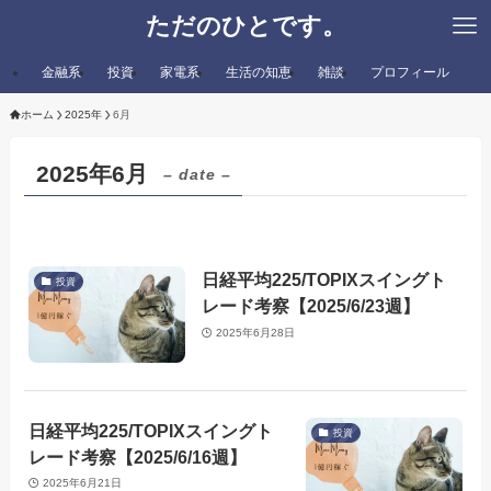
ただのひとです。
金融系
投資
家電系
生活の知恵
雑談
プロフィール
ホーム
2025年
6月
2025年6月
– date –
日経平均225/TOPIXスイングト
投資
レード考察【2025/6/23週】
2025年6月28日
日経平均225/TOPIXスイングト
投資
レード考察【2025/6/16週】
2025年6月21日