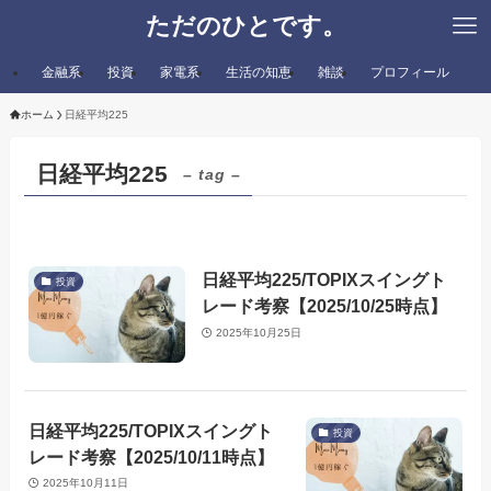
ただのひとです。
金融系
投資
家電系
生活の知恵
雑談
プロフィール
ホーム
日経平均225
日経平均225
– tag –
日経平均225/TOPIXスイングト
投資
レード考察【2025/10/25時点】
2025年10月25日
日経平均225/TOPIXスイングト
投資
レード考察【2025/10/11時点】
2025年10月11日