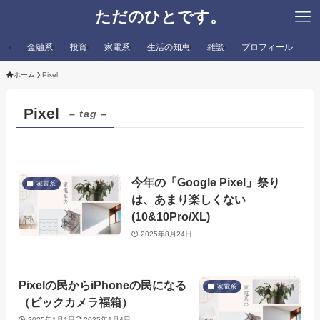
ただのひとです。
金融系
投資
家電系
生活の知恵
雑談
プロフィール
ホーム
Pixel
Pixel
– tag –
今年の「Google Pixel」祭り
家電系
は、あまり楽しくない
(10&10Pro/XL)
2025年8月24日
Pixelの民からiPhoneの民になる
家電系
（ビックカメラ福箱）
2025年1月1日
2025年1月4日