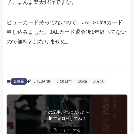
了。まんま楽天銀行ですな。
ビューカード持ってないので、JAL-Suicaカード
申し込みました。JALカード退会後1年経ってない
ので無料とはなりませぬ。
金融系
JREBANK
JR東日本
Suica
ポイ活
この記事が気に入ったら
フォローしてね！