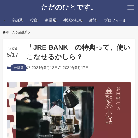
ただのひとです。
金融系
投資
家電系
生活の知恵
雑談
プロフィール
ホーム
金融系
「JRE BANK」の特典って、使い
2024
5/17
こなせるかしら？
2024年5月12日
2024年5月17日
金融系