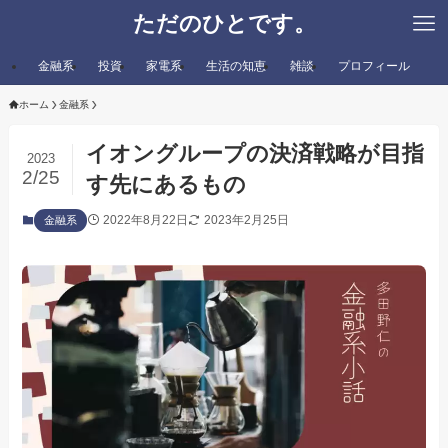
ただのひとです。
金融系
投資
家電系
生活の知恵
雑談
プロフィール
ホーム
金融系
イオングループの決済戦略が目指
2023
2/25
す先にあるもの
2022年8月22日
2023年2月25日
金融系