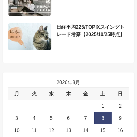
日経平均225/TOPIXスイングト
レード考察【2025/10/25時点】
2026年8月
月
火
水
木
金
土
日
1
2
3
4
5
6
7
8
9
10
11
12
13
14
15
16