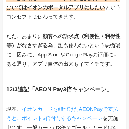
ひいてはイオンのポータルアプリにしたい
という
コンセプトは伝わってきます。
ただ、あまりに
顧客への訴求点（利便性・利得性
等）がなさすぎる
為、誰も使わないという悪循環
に。因みに、App StoreやGooglePlayの評価にも
ある通り、アプリ自体の出来もイマイチです。
12/3追記「
AEON Pay
3倍キャンペーン」
現在、
イオンカードを紐づけたAEONPayで支払
うと、ポイント3倍付与するキャンペーン
を実施
中です。一般カードは3倍でゴールドカードは4