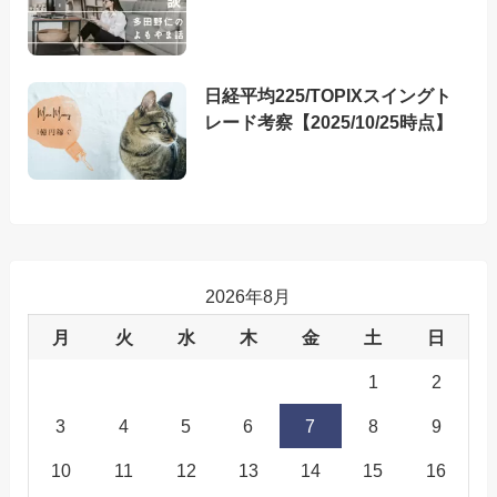
日経平均225/TOPIXスイングト
レード考察【2025/10/25時点】
2026年8月
月
火
水
木
金
土
日
1
2
3
4
5
6
7
8
9
10
11
12
13
14
15
16