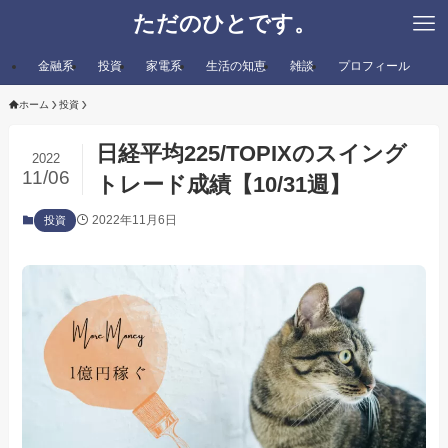
ただのひとです。
金融系
投資
家電系
生活の知恵
雑談
プロフィール
ホーム
投資
日経平均225/TOPIXのスイング
2022
11/06
トレード成績【10/31週】
2022年11月6日
投資