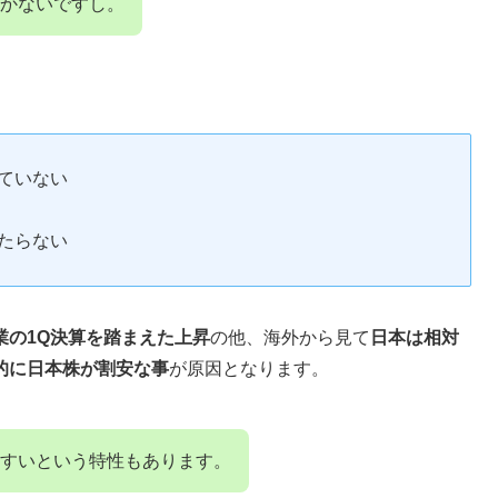
かないですし。
ていない
たらない
業の1Q決算を踏まえた上昇
の他、海外から見て
日本は相対
的に日本株が割安な事
が原因となります。
すいという特性もあります。