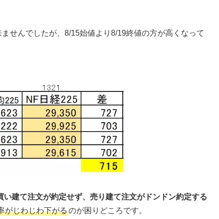
来ませんでしたが、8/15始値より8/19終値の方が高くなって
買い建て注文が約定せず、売り建て注文がドンドン約定する
率がじわじわ下がる
のが困りどころです。