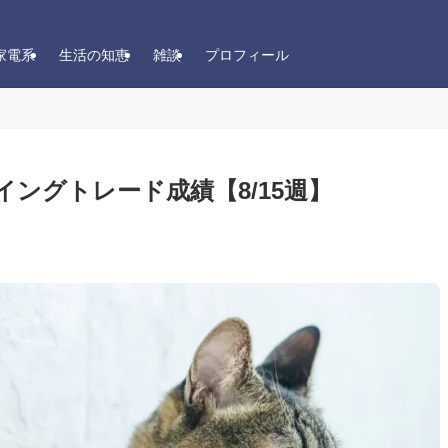
家電系
生活の知恵
雑談
プロフィール
のスイングトレード成績【8/15週】