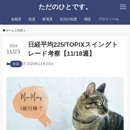
ただのひとです。
金融系
投資
家電系
生活の知恵
雑談
プロフィール
ホーム
投資
日経平均225/TOPIXスイングト
2024
11/23
レード考察【11/18週】
2024年11月23日
投資