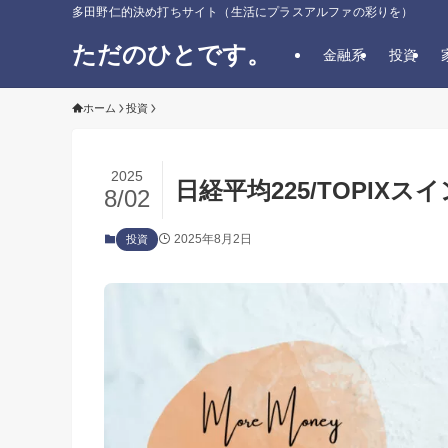
多田野仁的決め打ちサイト（生活にプラスアルファの彩りを）
ただのひとです。
金融系
投資
ホーム
投資
2025
日経平均225/TOPIXス
8/02
2025年8月2日
投資