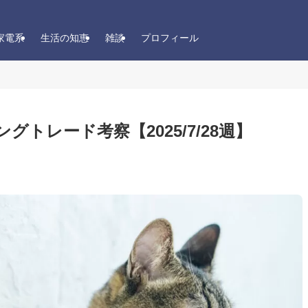
家電系
生活の知恵
雑談
プロフィール
イングトレード考察【2025/7/28週】