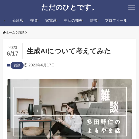
ただのひとです。
金融系
投資
家電系
生活の知恵
雑談
プロフィール
ホーム
雑談
2023
生成AIについて考えてみた
6/17
2023年6月17日
雑談