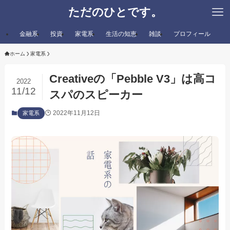
ただのひとです。
金融系
投資
家電系
生活の知恵
雑談
プロフィール
ホーム
家電系
Creativeの「Pebble V3」は高コ
2022
11/12
スパのスピーカー
2022年11月12日
家電系