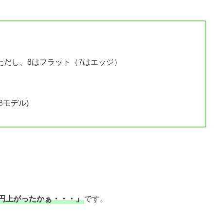
ただし、8はフラット（7はエッジ）
6㎇モデル)
0円上がったかぁ・・・」
です。