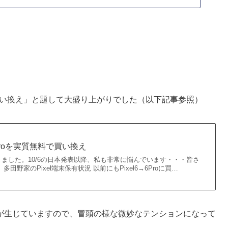
実質無料で買い換え」と題して大盛り上がりでした（以下記事参照）
7&7Proを実質無料で買い換え
ました。10/6の日本発表以降、私も非常に悩んでいます・・・皆さ
田野家のPixel端末保有状況 以前にもPixel6→6Proに買…
が生じていますので、冒頭の様な微妙なテンションになって