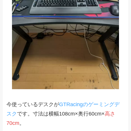
今使っているデスクが
GTRacingのゲーミングデ
スク
です。寸法は横幅108cm×奥行60cm×
高さ
70cm
。