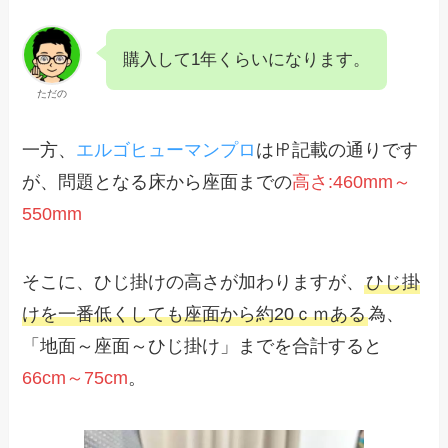
購入して1年くらいになります。
ただの
一方、
エルゴヒューマンプロ
は㏋記載の通りです
が、問題となる床から座面までの
高さ:460mm～
550mm
そこに、ひじ掛けの高さが加わりますが、
ひじ掛
けを一番低くしても座面から約20ｃｍある
為、
「地面～座面～ひじ掛け」までを合計すると
66cm～75cm
。