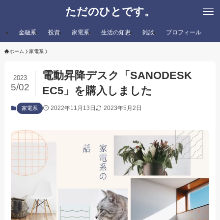
ただのひとです。
金融系
投資
家電系
生活の知恵
雑談
プロフィール
ホーム
家電系
電動昇降デスク「SANODESK
2023
5/02
EC5」を購入しました
2022年11月13日
2023年5月2日
家電系